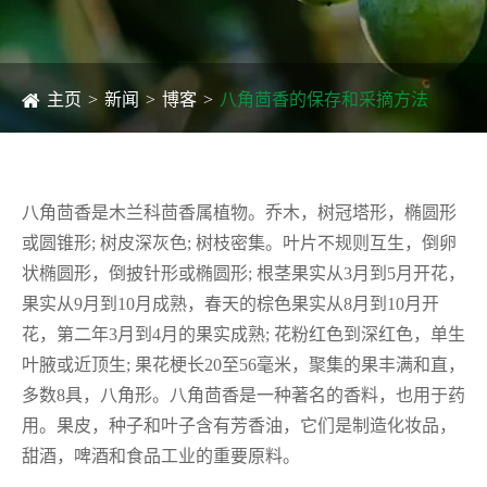
主页
新闻
博客
八角茴香的保存和采摘方法
八角茴香是木兰科茴香属植物。乔木，树冠塔形，椭圆形
或圆锥形; 树皮深灰色; 树枝密集。叶片不规则互生，倒卵
状椭圆形，倒披针形或椭圆形; 根茎果实从3月到5月开花，
果实从9月到10月成熟，春天的棕色果实从8月到10月开
花，第二年3月到4月的果实成熟; 花粉红色到深红色，单生
叶腋或近顶生; 果花梗长20至56毫米，聚集的果丰满和直，
多数8具，八角形。八角茴香是一种著名的香料，也用于药
用。果皮，种子和叶子含有芳香油，它们是制造化妆品，
甜酒，啤酒和食品工业的重要原料。