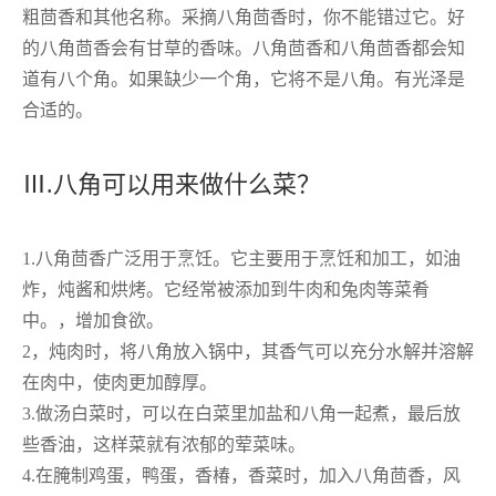
粗茴香和其他名称。采摘八角茴香时，你不能错过它。好
的八角茴香会有甘草的香味。八角茴香和八角茴香都会知
道有八个角。如果缺少一个角，它将不是八角。有光泽是
合适的。
Ⅲ.八角可以用来做什么菜？
1.八角茴香广泛用于烹饪。它主要用于烹饪和加工，如油
炸，炖酱和烘烤。它经常被添加到牛肉和兔肉等菜肴
中。，增加食欲。
2，炖肉时，将八角放入锅中，其香气可以充分水解并溶解
在肉中，使肉更加醇厚。
3.做汤白菜时，可以在白菜里加盐和八角一起煮，最后放
些香油，这样菜就有浓郁的荤菜味。
4.在腌制鸡蛋，鸭蛋，香椿，香菜时，加入八角茴香，风